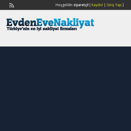
Hoşgeldin
ziyaretçi!
[
Kaydol
|
Giriş Yap
]