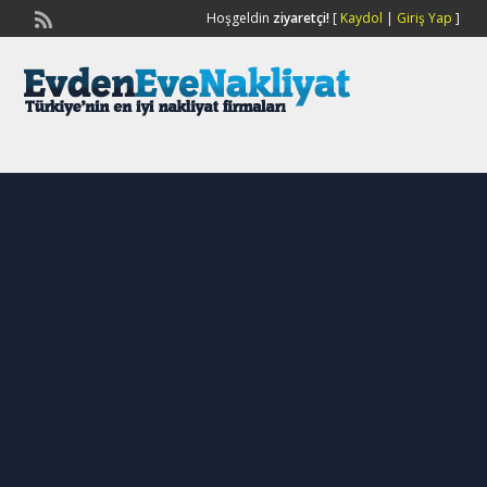
Hoşgeldin
ziyaretçi!
[
Kaydol
|
Giriş Yap
]