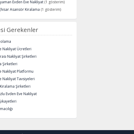
ryaman Evden Eve Nakliyat
(1 gösterim)
çhisar Asansör Kiralama
(1 gösterim)
si Gerekenler
polama
 Nakliyat Ücretleri
rası Nakliyat Şirketleri
 Şirketleri
e Nakliyat Platformu
 Nakliyat Tavsiyeleri
iralama Şirketleri
lu Evden Eve Nakliyat
Şikayetleri
macılığı