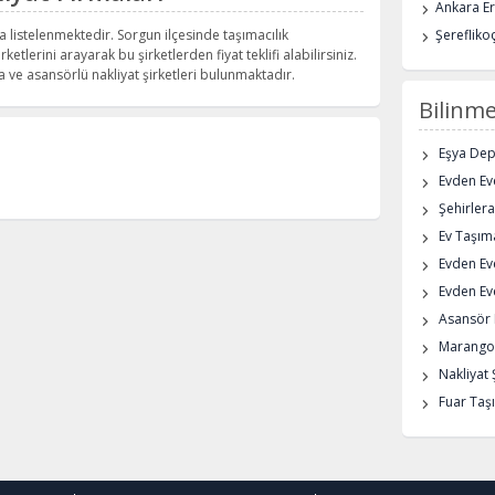
Ankara E
a listelenmektedir. Sorgun ilçesinde taşımacılık
Şerefliko
rketlerini arayarak bu şirketlerden fiyat teklifi alabilirsiniz.
ve asansörlü nakliyat şirketleri bulunmaktadır.
Bilinme
Eşya De
Evden Eve
Şehirlera
Ev Taşıma
Evden Ev
Evden Eve
Asansör K
Marangoz
Nakliyat 
Fuar Taşı