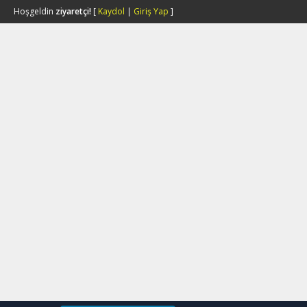
Hoşgeldin
ziyaretçi!
[
Kaydol
|
Giriş Yap
]