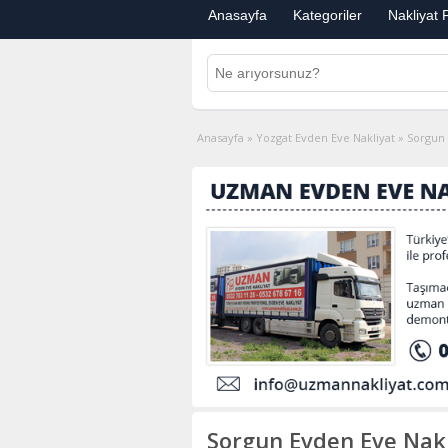
Anasayfa
Kategoriler
Nakliyat F
Anasayfa
»
Yozgat Evden Eve Nakliyat
»
Sorgun 
Sorgun Evden Eve Nakl