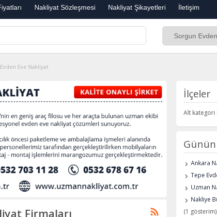
iyatları
Nakliyat Sözleşmesi
Nakliyat Şikayetleri
İletişim
Evden Eve Nakliyat
İlçeler
Alt kategor
Günün 
Ankara Na
Tepe Evde
Uzman Na
Nakliye B
iyat Firmaları
(1 gösterim)