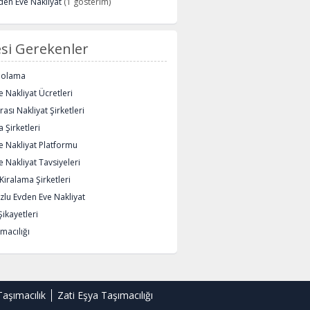
den Eve Nakliyat
(1 gösterim)
si Gerekenler
polama
 Nakliyat Ücretleri
rası Nakliyat Şirketleri
 Şirketleri
e Nakliyat Platformu
 Nakliyat Tavsiyeleri
iralama Şirketleri
lu Evden Eve Nakliyat
Şikayetleri
macılığı
Taşımacılık
Zati Eşya Taşımacılığı