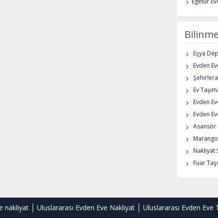
Egetur Ev
Bilinme
Eşya De
Evden Eve
Şehirlera
Ev Taşıma
Evden Ev
Evden Eve
Asansör K
Marangoz
Nakliyat 
Fuar Taşı
e nakliyat
Uluslararası Evden Eve Nakliyat
Uluslararası Evden Eve 