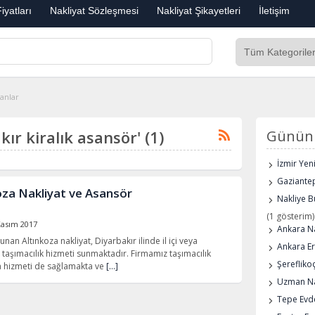
iyatları
Nakliyat Sözleşmesi
Nakliyat Şikayetleri
İletişim
lanlar
akır kiralık asansör' (1)
Günün 
İzmir Yen
Gaziantep
oza Nakliyat ve Asansör
Nakliye B
(1 gösterim)
Kasım 2017
Ankara Na
an Altınkoza nakliyat, Diyarbakır ilinde il içi veya
Ankara E
 taşımacılık hizmeti sunmaktadır. Firmamız taşımacılık
Şerefliko
a hizmeti de sağlamakta ve
[…]
Uzman Na
Tepe Evde