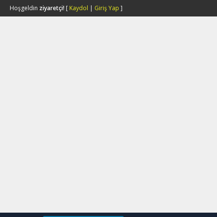
Hoşgeldin
ziyaretçi!
[
Kaydol
|
Giriş Yap
]