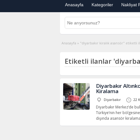
Anasayfa
Kategoriler
Nakliyat F
Anasayfa
»
"diyarbakır kiralık asansör" etiketli i
Etiketli ilanlar 'diyarb
Diyarbakır Altınk
Kiralama
Diyarbakır
22 
Diyarbakır Merkez’de bulun
Türkiye’nin her bölgesine
dışında asansör kiralam