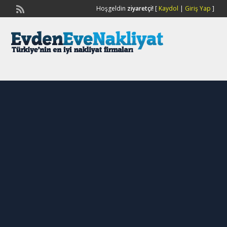
Hoşgeldin
ziyaretçi!
[
Kaydol
|
Giriş Yap
]