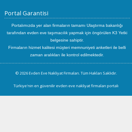
Portal Garantisi
Portalımızda yer alan firmaların tamamı Ulaştırma bakanlığı
tarafından evden eve taşımacılık yapmak için öngörülen K3 Yetki
belgesine sahiptir.
Firmaların hizmet kalitesi müşteri memnuniyeti anketleri ile belli
zaman aralıkları ile kontrol edilmektedir.
© 2026 Evden Eve Nakliyat Firmaları. Tüm Hakları Saklıdır.
Türkiye'nin en güvenilir evden eve nakliyat firmaları portalı
uluslararası
evden
eve
taşımacılık
kayseri
evden
eve