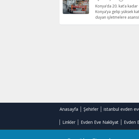
Konya’da 20. kat’a kadar 
Konya’ya gelip yüksek kat
duyan işletmelere asans
Anasayfa
Şehirler
istanbul evden ev
Linkler
Evden Eve Nakliyat
Evden E