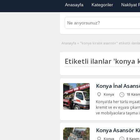
Anasayfa
Kategoriler
Nakliyat F
Anasayfa
»
"konya kiralık asansör" etiketli ilanl
Etiketli ilanlar 'konya 
Konya İnal Asans
Konya
18 Kası
Konya’da her türlü inşaa
kremit ve ev eşyası çıkar
ve mobilyacılara taşıma 
Konya Asansör K
Konya
8 Kasım