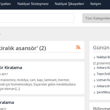
iyatları
Nakliyat Sözleşmesi
Nakliyat Şikayetleri
İletişim
ar
kiralık asansör' (2)
Günün 
Nakliye B
(2 gösterim)
ör Kiralama
Ankara Na
Tepe Evde
m 2017
t malzemesi, mobilya, cam, kapı, laminant, mermer,
Uzman Na
mak için hizmetinizdeyiz. Dışarıdan gelen meslektaslara
Ankara E
için eleman
[…]
Şerefliko
iralama
Bilinme
 2017