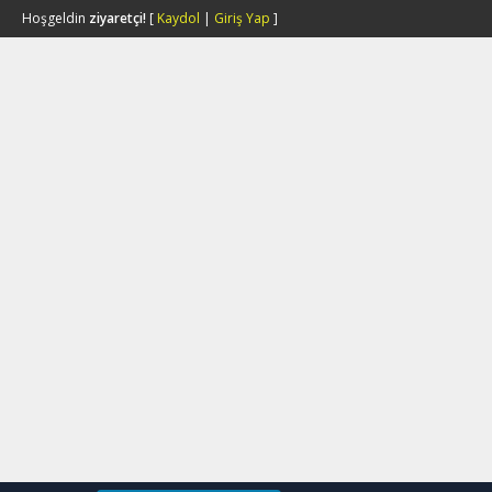
Hoşgeldin
ziyaretçi!
[
Kaydol
|
Giriş Yap
]