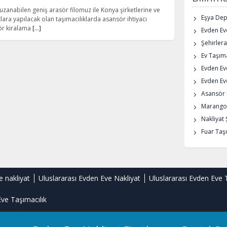
uzanabilen geniş arasör filomuz ile Konya şirketlerine ve
Eşya De
lara yapılacak olan taşımacılıklarda asansör ihtiyacı
ör kiralama
[…]
Evden Eve
Şehirlera
Ev Taşıma
Evden Ev
Evden Eve
Asansör K
Marangoz
Nakliyat 
Fuar Taşı
e nakliyat
Uluslararası Evden Eve Nakliyat
Uluslararası Evden Eve 
ve Taşımacılık