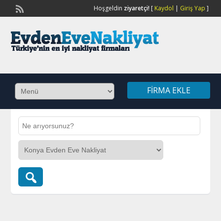
Hoşgeldin
ziyaretçi!
[
Kaydol
|
Giriş Yap
]
FIRMA EKLE