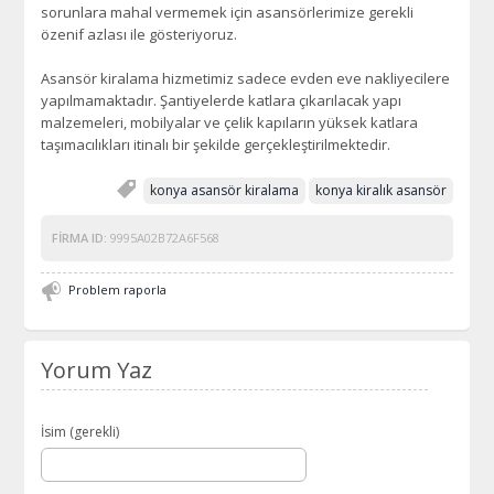
sorunlara mahal vermemek için asansörlerimize gerekli
özenif azlası ile gösteriyoruz.
Asansör kiralama hizmetimiz sadece evden eve nakliyecilere
yapılmamaktadır. Şantiyelerde katlara çıkarılacak yapı
malzemeleri, mobilyalar ve çelik kapıların yüksek katlara
taşımacılıkları itinalı bir şekilde gerçekleştirilmektedir.
konya asansör kiralama
konya kiralık asansör
FIRMA ID:
9995A02B72A6F568
Problem raporla
Yorum Yaz
İsim (gerekli)