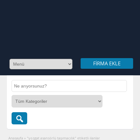
FIRMA EKLE
Anasayfa
»
"yozgat asansörlü taşımacılık" etiketli ilanlar