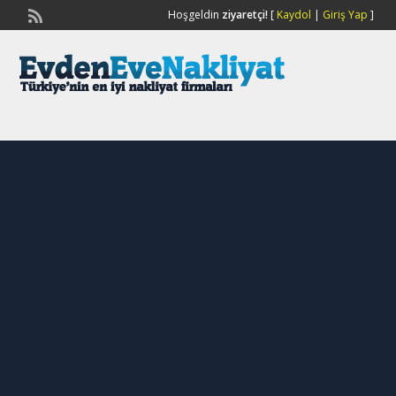
Hoşgeldin
ziyaretçi!
[
Kaydol
|
Giriş Yap
]