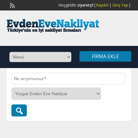
Hoşgeldin
ziyaretçi!
[
Kaydol
|
Giriş Yap
]
FIRMA EKLE