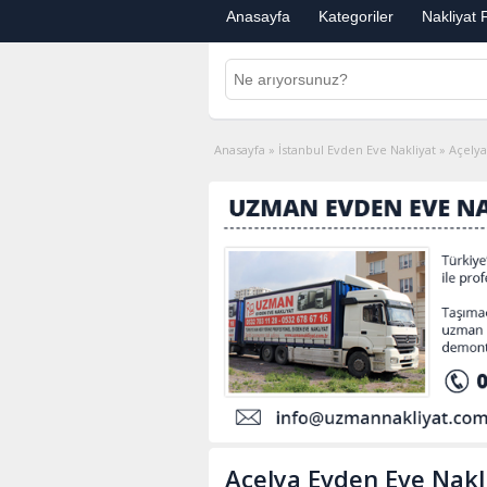
Anasayfa
Kategoriler
Nakliyat F
Anasayfa
»
İstanbul Evden Eve Nakliyat
»
Açelya
Açelya Evden Eve Nakl