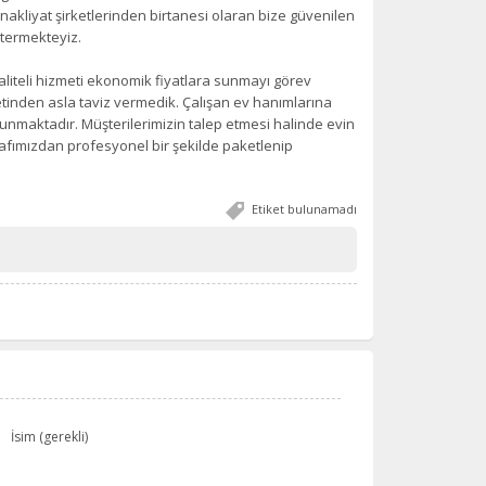
nakliyat şirketlerinden birtanesi olaran bize güvenilen
termekteyiz.
aliteli hizmeti ekonomik fiyatlara sunmayı görev
inden asla taviz vermedik. Çalışan ev hanımlarına
lunmaktadır. Müşterilerimizin talep etmesi halinde evin
rafımızdan profesyonel bir şekilde paketlenip
Etiket bulunamadı
İsim (gerekli)