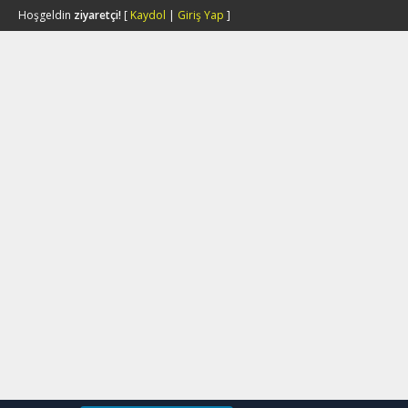
Hoşgeldin
ziyaretçi!
[
Kaydol
|
Giriş Yap
]