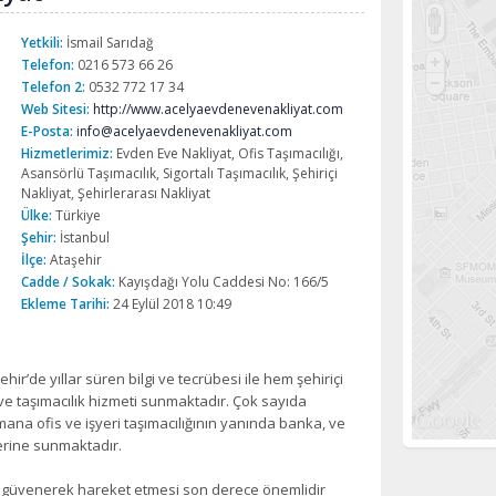
Yetkili:
İsmail Sarıdağ
Telefon:
0216 573 66 26
Telefon 2:
0532 772 17 34
Web Sitesi:
http://www.acelyaevdenevenakliyat.com
E-Posta:
info@acelyaevdenevenakliyat.com
Hizmetlerimiz:
Evden Eve Nakliyat, Ofis Taşımacılığı,
Asansörlü Taşımacılık, Sigortalı Taşımacılık, Şehiriçi
Nakliyat, Şehirlerarası Nakliyat
Ülke:
Türkiye
Şehir:
İstanbul
İlçe:
Ataşehir
Cadde / Sokak:
Kayışdağı Yolu Caddesi No: 166/5
Ekleme Tarihi:
24 Eylül 2018 10:49
ir’de yıllar süren bilgi ve tecrübesi ile hem şehiriçi
e taşımacılık hizmeti sunmaktadır. Çok sayıda
ana ofis ve işyeri taşımacılığının yanında banka, ve
lerine sunmaktadır.
ını güvenerek hareket etmesi son derece önemlidir