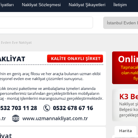
iyatları
Nakliyat Sözleşmesi
Nakliyat Şikayetleri
İletişim
 Evden Eve Nakliyat
Harita
iyat