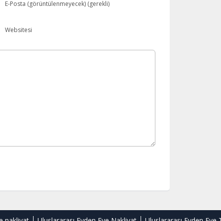
E-Posta (görüntülenmeyecek) (gerekli)
Websitesi
e nakliyat
Uluslararası Evden Eve Nakliyat
Uluslararası Evden Eve 