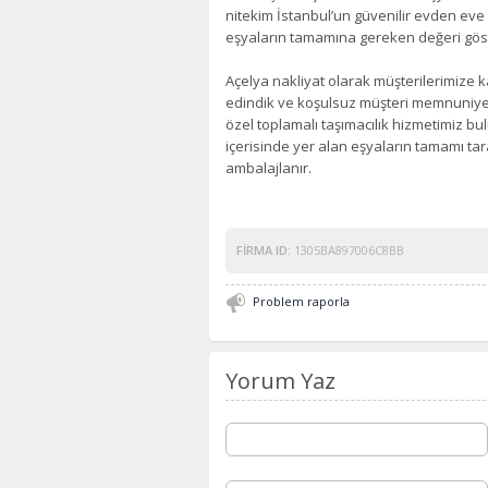
nitekim İstanbul’un güvenilir evden eve 
eşyaların tamamına gereken değeri gös
Açelya nakliyat olarak müşterilerimize k
edindik ve koşulsuz müşteri memnuniyet
özel toplamalı taşımacılık hizmetimiz bu
içerisinde yer alan eşyaların tamamı ta
ambalajlanır.
FIRMA ID:
1305BA897006C8BB
Problem raporla
Yorum Yaz