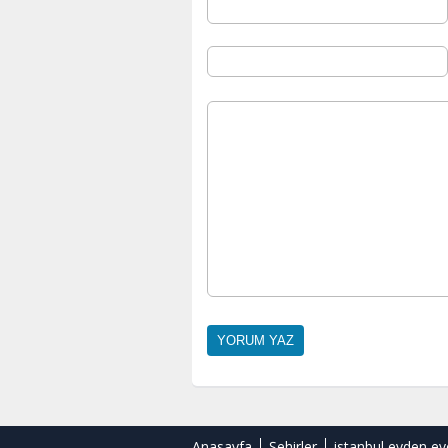
Anasayfa
Şehirler
istanbul evden ev