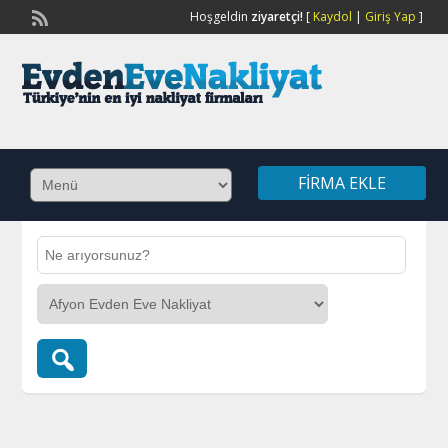
Hoşgeldin
ziyaretçi!
[
Kaydol
|
Giriş Yap
]
FIRMA EKLE