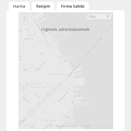
Harita
İletişim
Firma Sahibi
Üzgünüm, adres bulunamadı.