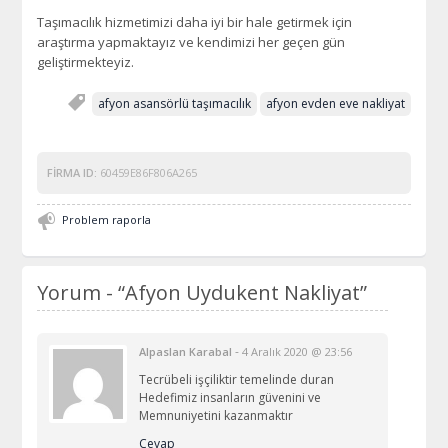
Taşımacılık hizmetimizi daha iyi bir hale getirmek için
araştırma yapmaktayız ve kendimizi her geçen gün
geliştirmekteyiz.
afyon asansörlü taşımacılık
afyon evden eve nakliyat
FIRMA ID:
60459E86F806A265
Problem raporla
Yorum -
“Afyon Uydukent Nakliyat”
-
Alpaslan Karabal
4 Aralık 2020 @ 23:56
Tecrübeli işçiliktir temelinde duran
Hedefimiz insanların güvenini ve
Memnuniyetini kazanmaktır
Cevap