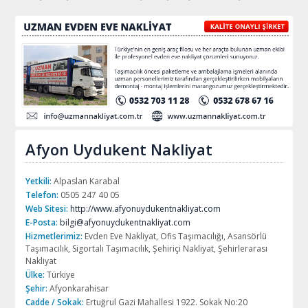
Afyon Uydukent Nakliyat
Yetkili:
Alpaslan Karabal
Telefon:
0505 247 40 05
Web Sitesi:
http://www.afyonuydukentnakliyat.com
E-Posta:
bilgi@afyonuydukentnakliyat.com
Hizmetlerimiz:
Evden Eve Nakliyat, Ofis Taşımacılığı, Asansörlü
Taşımacılık, Sigortalı Taşımacılık, Şehiriçi Nakliyat, Şehirlerarası
Nakliyat
Ülke:
Türkiye
Şehir:
Afyonkarahisar
Cadde / Sokak:
Ertuğrul Gazi Mahallesi 1922. Sokak No:20