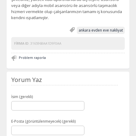
veya diğer adıyla mobil asansörü ile asansörlü taşımacılık
hizmeri vermekte olup çalışanlarımızın tamamı iş konusunda
kendini ıspatlamıştır.
ankara evden eve nakliyat
FIRMA ID:
3165968AA1D9F0AA
Problem raporla
Yorum Yaz
İsim (gerekli)
E-Posta (görüntülenmeyecek) (gerekli)