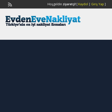
Hoşgeldin
ziyaretçi!
[
Kaydol
|
Giriş Yap
]