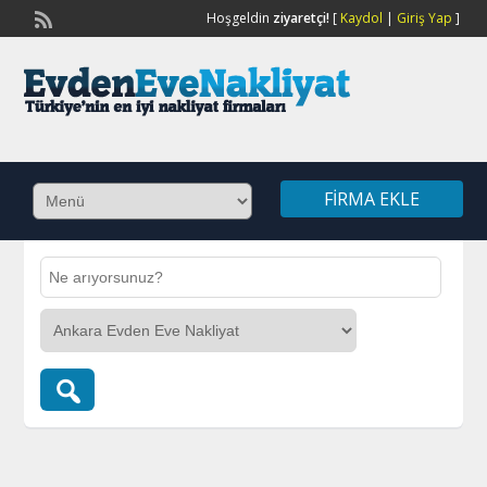
Hoşgeldin
ziyaretçi!
[
Kaydol
|
Giriş Yap
]
FIRMA EKLE