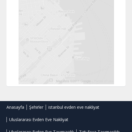
Anasayfa
Şehirler
istanbul evden eve nakliyat
Uluslararası Evden Eve Nakliyat
Uluslararası Evden Eve Taşımacılık
Zati Eşya Taşımacılığı