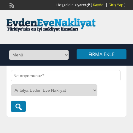
Hoşgeldin
ziyaretçi!
[
Kaydol
|
Giriş Yap
]
FIRMA EKLE