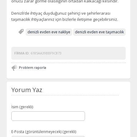
onucu zarar görme olasılığının ortadan kalkacağı kesindir.
Denizli’de ihtiyaç duyduğunuz şehiriçi ve şehirlerarası
taşımacılık ihtiyaçlarınız için bizlerle iletişime geçebilirsiniz.
denizli evden eve nakliye
denizli evden eve taşımacılık
FIRMA ID:
6185AA39BBF9C873
Problem raporla
Yorum Yaz
İsim (gerekli)
E-Posta (görüntülenmeyecek) (gerekli)