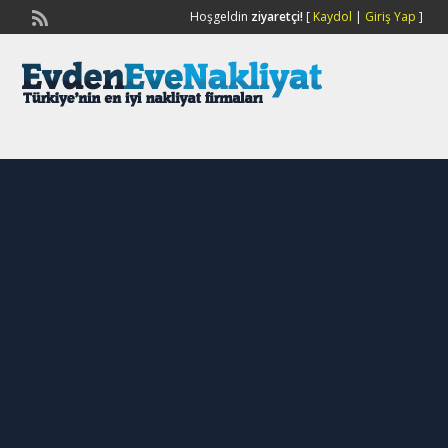
Hoşgeldin
ziyaretçi!
[
Kaydol
|
Giriş Yap
]