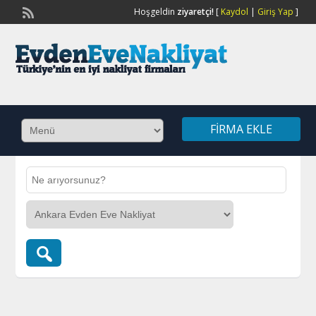
Hoşgeldin
ziyaretçi!
[
Kaydol
|
Giriş Yap
]
FIRMA EKLE