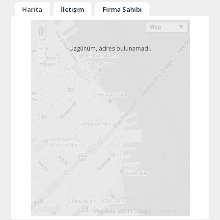
Harita
İletişim
Firma Sahibi
Üzgünüm, adres bulunamadı.