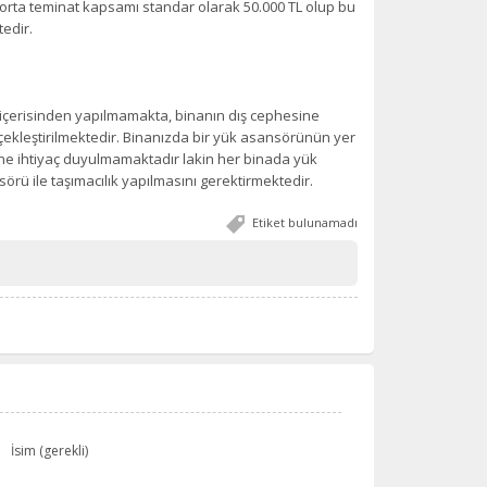
igorta teminat kapsamı standar olarak 50.000 TL olup bu
edir.
 içerisinden yapılmamakta, binanın dış cephesine
rçekleştirilmektedir. Binanızda bir yük asansörünün yer
 ihtiyaç duyulmamaktadır lakin her binada yük
ü ile taşımacılık yapılmasını gerektirmektedir.
Etiket bulunamadı
İsim (gerekli)