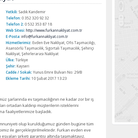
Yetkili:
Sadık Kandemir
Telefon:
0 352 320 92 32
Telefon 2:
0 532 353 87 18
Web Sitesi:
http://www.furkannakliyat.com.tr
E-Posta:
info@furkannakliyat.com.tr
Hizmetlerimiz:
Evden Eve Nakliyat, Ofis Taşımacılığı,
Asansörlü Taşımacılık, Sigortalı Taşımacılık, Şehiriçi
Nakliyat, Şehirlerarası Nakliyat
Ülke:
Türkiye
Şehir:
Kayseri
Cadde / Sokak:
Yunus Emre Bulvarı No: 29/B
Ekleme Tarihi:
10 Şubat 2017 13:23
z şarlarında ev taşımacılığının ne kadar zor bir iş
ları ortadan kaldırıp müşterilerin isteklerini
na faaliyetlerimize başladık.
memnuniyeti olup kurulduğumuz günden bugüne tüm
bimiz ile gerçekleştirilmektedir. Furkan evden eve
 eşyaları şirketi garantisi altında taşımaktayız.