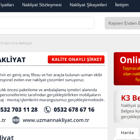
iyatları
Nakliyat Sözleşmesi
Nakliyat Şikayetleri
İletişim
 Evden Eve Nakliyat
Harita
iyat