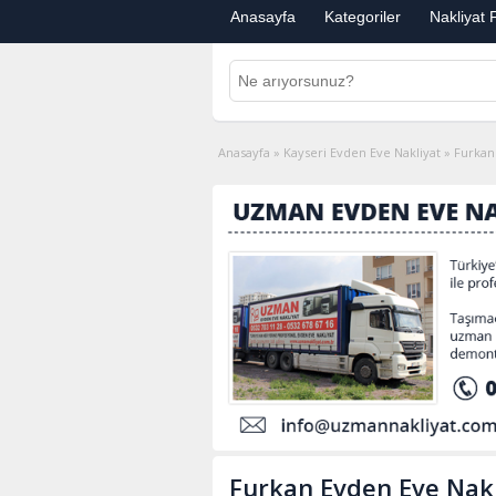
Anasayfa
Kategoriler
Nakliyat F
Anasayfa
»
Kayseri Evden Eve Nakliyat
»
Furkan
Furkan Evden Eve Nakl