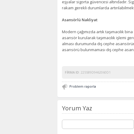
eşyalar sigorta güvencesi altındadır. S
rakam gerekli durumlarda artırılabilmekt
Asansörlü Nakliyat
Modern çağımızda artık taşımacılık bina
asansör kurularak taşımacılık işlemi ge
alması durumunda dış cephe asansörüne
asansörü bulunmaması dış cephe asansör
FIRMA ID:
225589D9462060D1
Problem raporla
Yorum Yaz