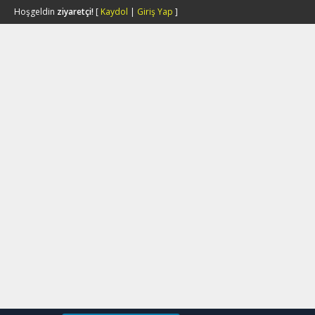
Hoşgeldin
ziyaretçi!
[
Kaydol
|
Giriş Yap
]