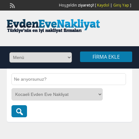
Hoşgeldin
ziyaretçi!
[
Kaydol
|
Giriş Yap
]
FIRMA EKLE