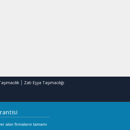
Taşımacılık
Zati Eşya Taşımacılığı
rantisi
yer alan firmaların tamamı