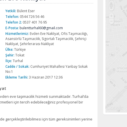
Yetkili:
Bülent Eser
Telefon:
0544 726 56 46
Telefon 2:
0537 401 76 95
E-Posta:
bulentturhal60@gmail.com
Hizmetlerimiz:
Evden Eve Nakliyat, Ofis Taşımacılığı,
Asansörlü Taşımacılık, Sigortalı Taşımacılık, Şehiriçi
Nakliyat, Şehirlerarası Nakliyat
Ülke:
Türkiye
Şehir:
Tokat
İlçe:
Turhal
Cadde / Sokak:
Cumhuriyet Mahallesi Yanbay Sokak
No:1
Ekleme Tarihi:
3 Haziran 2017 12:36
iyat
 evden eve taşımacılık hizmeti sunmaktadır. Turhal’da
metleri için tercih edebileceğiniz profesyonel bir
de gerçekleştirilebilmesi için tüm gereksinimleri yerine