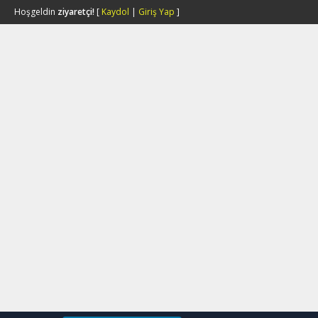
Hoşgeldin
ziyaretçi!
[
Kaydol
|
Giriş Yap
]