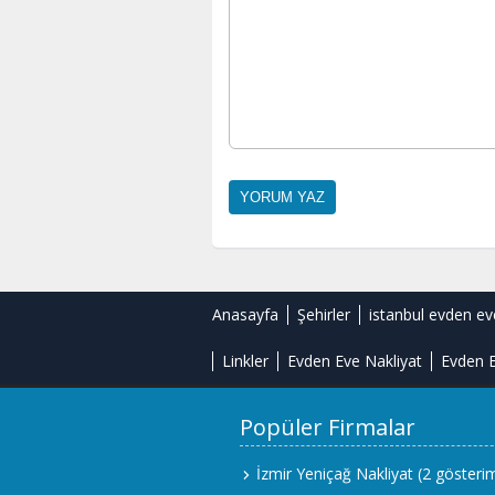
Anasayfa
Şehirler
istanbul evden ev
Linkler
Evden Eve Nakliyat
Evden E
Popüler Firmalar
İzmir Yeniçağ Nakliyat
(2 gösteri