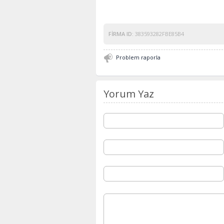
FIRMA ID:
383593282FBE85B4
Problem raporla
Yorum Yaz