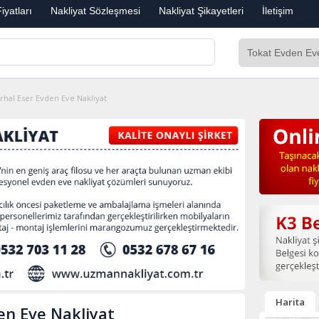
iyatları
Nakliyat Sözleşmesi
Nakliyat Şikayetleri
İletişim
rhal Eser Evden Eve Nakliyat
Harita
en Eve Nakliyat