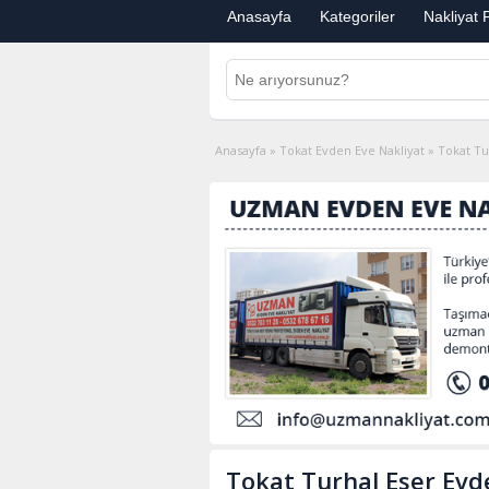
Anasayfa
Kategoriler
Nakliyat F
Anasayfa
»
Tokat Evden Eve Nakliyat
»
Tokat Tu
Tokat Turhal Eser Evd