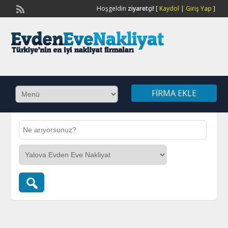
Hoşgeldin
ziyaretçi!
[
Kaydol
|
Giriş Yap
]
FIRMA EKLE