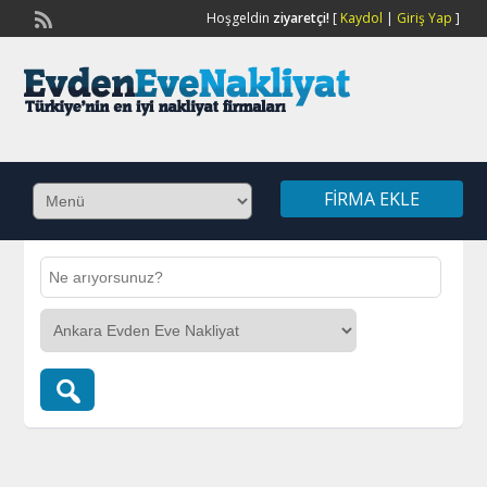
Hoşgeldin
ziyaretçi!
[
Kaydol
|
Giriş Yap
]
FIRMA EKLE