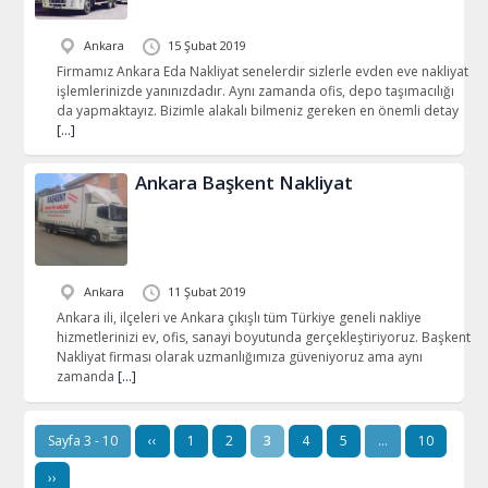
Ankara
15 Şubat 2019
Firmamız Ankara Eda Nakliyat senelerdir sizlerle evden eve nakliyat
işlemlerinizde yanınızdadır. Aynı zamanda ofis, depo taşımacılığı
da yapmaktayız. Bizimle alakalı bilmeniz gereken en önemli detay
[…]
Ankara Başkent Nakliyat
Ankara
11 Şubat 2019
Ankara ili, ilçeleri ve Ankara çıkışlı tüm Türkiye geneli nakliye
hizmetlerinizi ev, ofis, sanayi boyutunda gerçekleştiriyoruz. Başkent
Nakliyat firması olarak uzmanlığımıza güveniyoruz ama aynı
zamanda
[…]
Sayfa 3 - 10
‹‹
1
2
3
4
5
…
10
››